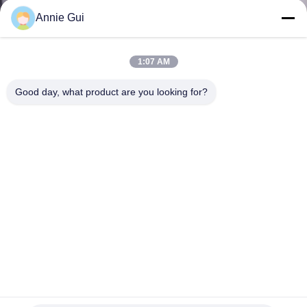
Annie Gui
CONTRÔLE
DE
1:07 AM
LA
Good day, what product are you looking for?
QUALITÉ
CONTACT
NOUVELLES
TOUS
LES
707-99-77140 Kit de joint hydraulique à l'huile pour les
CAS
pièces de pièces d'excavatrice
kit de joint de cylindre hydraulique
2025-06-10