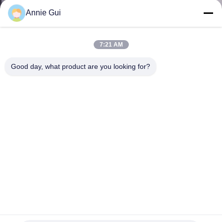
Annie Gui
CONTRÔLE
DE
7:21 AM
LA
Good day, what product are you looking for?
QUALITÉ
CONTACT
NOUVELLES
TOUS
LES
707-99-59480 Excavateur Komatsu PC350-7 Boom Kit de
CAS
jointure hydraulique du cylindre Kit de jointure d'huile
hydraulique
kit de joint de cylindre hydraulique
2025-06-12