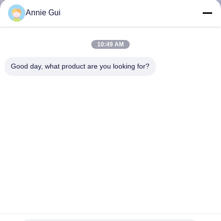
Annie Gui
CONTRÔLE
DE
10:49 AM
LA
Good day, what product are you looking for?
QUALITÉ
CONTACT
NOUVELLES
TOUS
LES
707-98-29640 Boom Swing Kit de scellés hydrauliques pour
CAS
cylindres pour les pelles PC40MR PC50MR-2 de Komatsu
kit de joint de cylindre hydraulique
2025-06-09