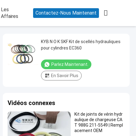
Les

Contactez-Nous Maintenant
Affaires
KYB N O K SKF Kit de scellés hydrauliques
pour cylindres EC360
Parlez Maintenant.
En Savoir Plus
Vidéos connexes
Kit de joints de vérin hydr
aulique de chargeuse CA
T 988G 211-5549 | Rempl
acement OEM