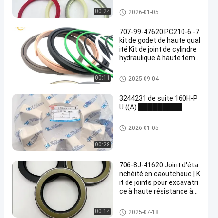
kit de joint de cylindre hydrauli
00:24
2026-01-05
que
707-99-47620 PC210-6 -7
kit de godet de haute qual
ité Kit de joint de cylindre
hydraulique à haute temp
érature
kit de joint de cylindre hydrauli
00:11
2025-09-04
que
3244231 de suite 160H-P
U ((A) █████████
Accouplement en caoutchouc
2026-01-05
de Centaflex
00:28
706-8J-41620 Joint d'éta
nchéité en caoutchouc | K
it de joints pour excavatri
ce à haute résistance à
l'usure
Joint en caoutchouc
00:14
2025-07-18