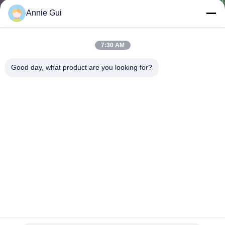
Annie Gui
CONTRÔLE
DE
7:30 AM
LA
Good day, what product are you looking for?
QUALITÉ
CONTACT
NOUVELLES
TOUS
LES
Kit de joint du boom PC200-7 du kit 707-99-46130 de joint
CAS
de cylindre hydraulique de KOMATSU
kit de joint de cylindre hydraulique
2022-09-08