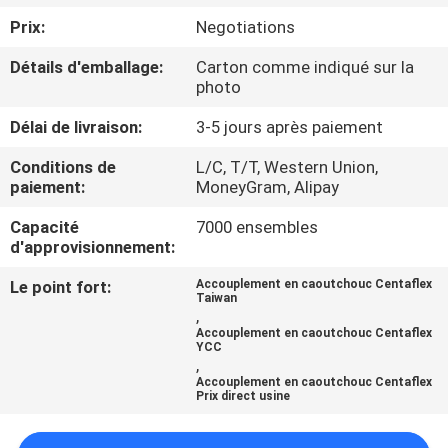
Prix:
Negotiations
CONTRÔLE
Détails d'emballage:
Carton comme indiqué sur la
DE
photo
LA
Délai de livraison:
3-5 jours après paiement
QUALITÉ
Conditions de
L/C, T/T, Western Union,
paiement:
MoneyGram, Alipay
CONTACT
Capacité
7000 ensembles
d'approvisionnement:
NOUVELLES
Le point fort:
Accouplement en caoutchouc Centaflex
Taiwan
,
Accouplement en caoutchouc Centaflex
TOUS
YCC
,
LES
Accouplement en caoutchouc Centaflex
Prix direct usine
CAS