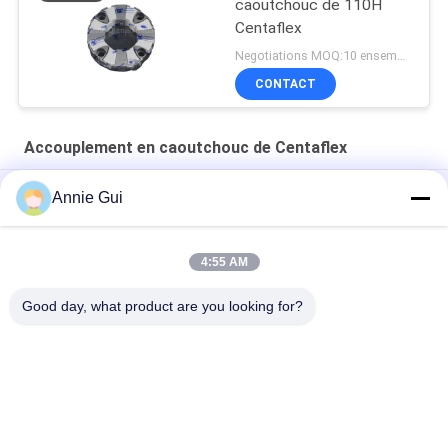
caoutchouc de 110H
Centaflex
Negotiations MOQ:10 ensembles
CONTACT
Accouplement en caoutchouc de Centaflex
3244231 de suite 160H-PU ((A) █████████
Annie Gui
110H Couplings en caoutchouc Centaflex PU Pour EX300 350
220 270 ZAX330 350 360
4:55 AM
3244231 de suite 160H-PU ((A) █████████
Good day, what product are you looking for?
Catégories populaires
Tous
Kits De Joint 
Kit De Joint De 
D'excavatrice
Cylindre Hydraulique