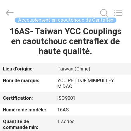
Tianhe
Qianjin
Midao
Oil
Seal
Accouplement en caoutchouc de Centaflex
Firm.
All
16AS- Taiwan YCC Couplings
APERÇU
Rights
Reserved.
en caoutchouc centraflex de
PRODUITS
haute qualité.
A
Lieu d'origine:
Taïwan (Chine)
PROPOS
Nom de marque:
YCC PET DJF MIKIPULLEY
DE
MIDAO
NOUS
Certification:
ISO9001
Numéro de modèle:
16AS
VISITE
Quantité de
1 séries
D'USINE
commande min: