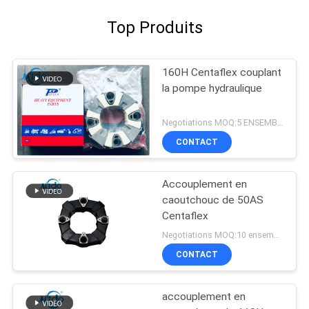
Top Produits
160H Centaflex couplant
la pompe hydraulique
Negotiations MOQ:5 ENSEMBLES
CONTACT
Accouplement en
caoutchouc de 50AS
Centaflex
Negotiations MOQ:10 ensembles
CONTACT
accouplement en