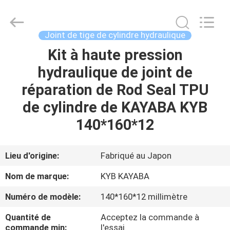
Tianhe
Qianjin
Midao
Oil
Seal
Joint de tige de cylindre hydraulique
Firm.
All
Kit à haute pression
APERÇU
Rights
Reserved.
hydraulique de joint de
PRODUITS
réparation de Rod Seal TPU
de cylindre de KAYABA KYB
A
140*160*12
PROPOS
DE
Lieu d'origine:
Fabriqué au Japon
NOUS
Nom de marque:
KYB KAYABA
Numéro de modèle:
140*160*12 millimètre
VISITE
Quantité de
Acceptez la commande à
D'USINE
commande min:
l'essai