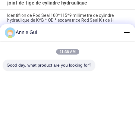
joint de tige de cylindre hydraulique
Identifiion de Rod Seal 100*115*9 millimètre de cylindre
hydraulique de KYB * OD * excavatrice Rod Seal Kit de H
Annie Gui
Pièces véritables de KAYABA SKF KYB, 85*100*9 millimètre
Rod Seals Oil Resistance hydraulique
Identifiion hydraulique hydraulique originale du kit 95*110*9
11:38 AM
millimètre de joint de Rod Seal KYB de cylindre de Kayaba * OD
* H
Good day, what product are you looking for?
Catégories populaires
Tous
Kits De Joint 
Kit De Joint De 
D'excavatrice
Cylindre Hydraulique
Kit De Joint De 
Kit De Joint De 
Pompe Hydraulique
Soupape De 
Commande
Accouplement En 
Pièces De Rechange 