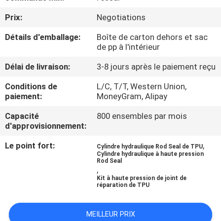
Prix:
Negotiations
CONTRÔLE
Détails d'emballage:
Boîte de carton dehors et sac
DE
de pp à l'intérieur
LA
Délai de livraison:
3-8 jours après le paiement reçu
QUALITÉ
Conditions de
L/C, T/T, Western Union,
paiement:
MoneyGram, Alipay
CONTACT
Capacité
800 ensembles par mois
d'approvisionnement:
NOUVELLES
Le point fort:
,
Cylindre hydraulique Rod Seal de TPU
Cylindre hydraulique à haute pression
Rod Seal
TOUS
,
Kit à haute pression de joint de
LES
réparation de TPU
CAS
MEILLEUR PRIX