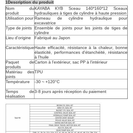
1Description du produit
Nom du
KAYABA KYB Sceau 140*160*12 Sceaux
produit
hydrauliques à tiges de cylindre à haute pression
Utilisation pour
Rameau de cylindre hydraulique pour
excavatrice
Type de joints
Ensemble de joints pour les joints de tiges de
cylindre
Lieu d'origine
Fabriqué au Japon
Caractéristique
Haute efficacité, résistance à la chaleur, bonne
élasticité, performances d'étanchéité, résistance
à l'huile
Paquet de
Carton à l'extérieur, sac PP à l'intérieur
produits
Matériau des
TPU
joints
Température
-30 ~ +120°C
Temps de
3-8 jours après réception du paiement
réalisation