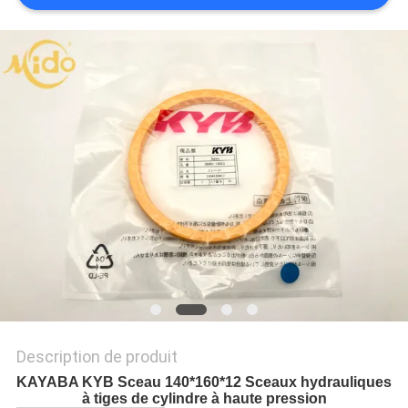
DEMANDE
DE
SOUMISSION
VIDEOS
PLAN
DU
SITE
POLITIQUE
DE
Description de produit
CONFIDENTIALITÉ
KAYABA KYB Sceau 140*160*12 Sceaux hydrauliques
à tiges de cylindre à haute pression