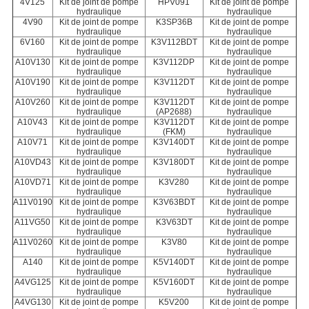
4V125
Kit de joint de pompe
HPV091
Kit de joint de pompe
hydraulique
hydraulique
4V90
Kit de joint de pompe
K3SP36B
Kit de joint de pompe
hydraulique
hydraulique
6V160
Kit de joint de pompe
K3V112BDT
Kit de joint de pompe
hydraulique
hydraulique
A10V130
Kit de joint de pompe
K3V112DP
Kit de joint de pompe
hydraulique
hydraulique
A10V190
Kit de joint de pompe
K3V112DT
Kit de joint de pompe
hydraulique
hydraulique
A10V260
Kit de joint de pompe
K3V112DT
Kit de joint de pompe
hydraulique
(AP2688)
hydraulique
A10V43
Kit de joint de pompe
K3V112DT
Kit de joint de pompe
hydraulique
(FKM)
hydraulique
A10V71
Kit de joint de pompe
K3V140DT
Kit de joint de pompe
hydraulique
hydraulique
A10VD43
Kit de joint de pompe
K3V180DT
Kit de joint de pompe
hydraulique
hydraulique
A10VD71
Kit de joint de pompe
K3V280
Kit de joint de pompe
hydraulique
hydraulique
A11V0190
Kit de joint de pompe
K3V63BDT
Kit de joint de pompe
hydraulique
hydraulique
A11VG50
Kit de joint de pompe
K3V63DT
Kit de joint de pompe
hydraulique
hydraulique
A11V0260
Kit de joint de pompe
K3V80
Kit de joint de pompe
hydraulique
hydraulique
A140
Kit de joint de pompe
K5V140DT
Kit de joint de pompe
hydraulique
hydraulique
A4VG125
Kit de joint de pompe
K5V160DT
Kit de joint de pompe
hydraulique
hydraulique
A4VG130
Kit de joint de pompe
K5V200
Kit de joint de pompe