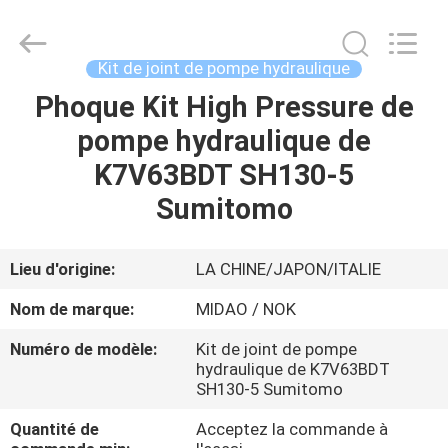
Tianhe
Qianjin
Midao
Oil
Seal
Kit de joint de pompe hydraulique
Firm.
All
Phoque Kit High Pressure de
APERÇU
Rights
Reserved.
pompe hydraulique de
PRODUITS
K7V63BDT SH130-5
Sumitomo
A
PROPOS
Lieu d'origine:
LA CHINE/JAPON/ITALIE
DE
Nom de marque:
MIDAO / NOK
NOUS
Numéro de modèle:
Kit de joint de pompe
hydraulique de K7V63BDT
SH130-5 Sumitomo
VISITE
D'USINE
Quantité de
Acceptez la commande à