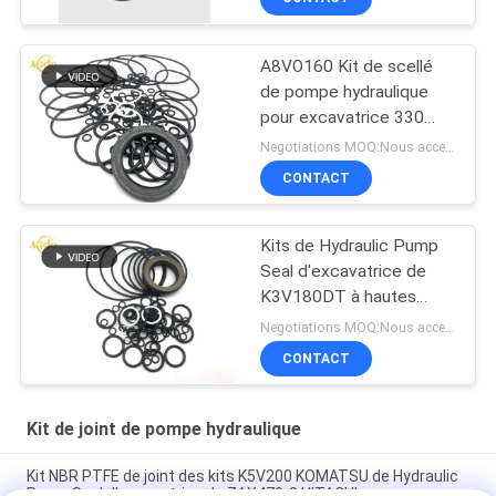
pression
A8VO160 Kit de scellé
de pompe hydraulique
pour excavatrice 330
330B Haute qualité
Negotiations MOQ:Nous acceptons la commande à l'essai
CONTACT
Kits de Hydraulic Pump
Seal d'excavatrice de
K3V180DT à hautes
températures et à haute
Negotiations MOQ:Nous acceptons la commande à l'essai
pression
CONTACT
Kit de joint de pompe hydraulique
Kit NBR PTFE de joint des kits K5V200 KOMATSU de Hydraulic
Pump Seal d'excavatrice de ZAX470-3 HITACHI