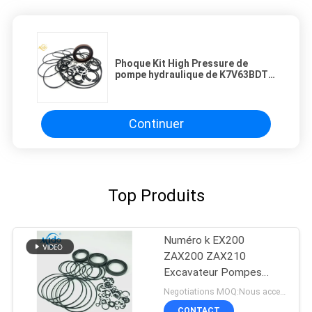
Phoque Kit High Pressure de
pompe hydraulique de K7V63BDT
SH130-5 Sumitomo
Continuer
Top Produits
Numéro k EX200
ZAX200 ZAX210
Excavateur Pompes
hydrauliques ensemble
Negotiations MOQ:Nous acceptons la commande à l'essai
de scellés haute
CONTACT