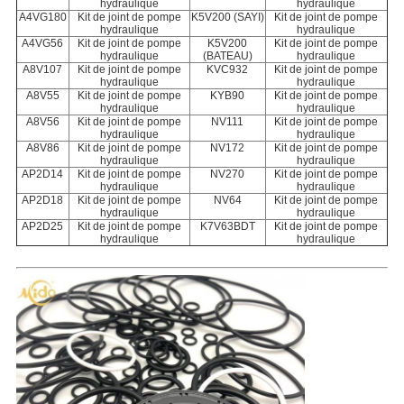
hydraulique
hydraulique
A4VG180
Kit de joint de pompe
K5V200 (SAYI)
Kit de joint de pompe
hydraulique
hydraulique
A4VG56
Kit de joint de pompe
K5V200
Kit de joint de pompe
hydraulique
(BATEAU)
hydraulique
A8V107
Kit de joint de pompe
KVC932
Kit de joint de pompe
hydraulique
hydraulique
A8V55
Kit de joint de pompe
KYB90
Kit de joint de pompe
hydraulique
hydraulique
A8V56
Kit de joint de pompe
NV111
Kit de joint de pompe
hydraulique
hydraulique
A8V86
Kit de joint de pompe
NV172
Kit de joint de pompe
hydraulique
hydraulique
AP2D14
Kit de joint de pompe
NV270
Kit de joint de pompe
hydraulique
hydraulique
AP2D18
Kit de joint de pompe
NV64
Kit de joint de pompe
hydraulique
hydraulique
AP2D25
Kit de joint de pompe
K7V63BDT
Kit de joint de pompe
hydraulique
hydraulique