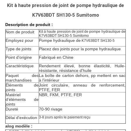
Kit à haute pression de joint de pompe hydraulique de
K7V63BDT SH130-5 Sumitomo
Description de produit :
Nom de produit
Kit à haute pression de joint de pompe hydraulique de
K7V63BDT SH130-5 Sumitomo
Employez pour
Pompe hydraulique de
K7V63BDT SH130-5
Type de joints
Placez des joints pour
la pompe hydraulique
Point d'origine
Fabriqué en Chine
Caractéristique
Rendement élevé, bonne élasticité, Huile-
résistante, résistance d'huile
Paquet des
La boîte de carton dehors, pp mettent en sac
marchandises
à l'intérieur
Éléments de
Joint circulaire, anneau de renforcement,
joints
PTFE, FER
Matériel
NBR, FKM, PTFE, FER
d'éléments de
joints
Dureté
70-90 rivage
Délai d'exécution
3-8 jours après le paiement reçu
alog modèle :