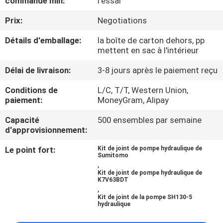
commande min:
l'essai
Prix:
Negotiations
CONTRÔLE
DE
Détails d'emballage:
la boîte de carton dehors, pp
mettent en sac à l'intérieur
LA
Délai de livraison:
3-8 jours après le paiement reçu
QUALITÉ
Conditions de
L/C, T/T, Western Union,
paiement:
MoneyGram, Alipay
CONTACT
Capacité
500 ensembles par semaine
d'approvisionnement:
NOUVELLES
Le point fort:
Kit de joint de pompe hydraulique de
Sumitomo
,
TOUS
Kit de joint de pompe hydraulique de
K7V63BDT
LES
,
Kit de joint de la pompe SH130-5
CAS
hydraulique