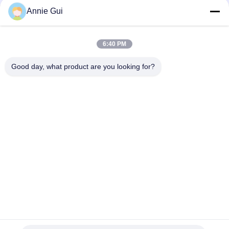
Annie Gui
Kit de joint de pompe hydraulique SBS120 adapté au kit de
joint d'excavatrice modèles CAT 320C D
6:40 PM
Kit d'étanchéité à pompe hydraulique haute performance 708-
2G-00024 HPV140 pour PC300-7 PC350-7 PC360-7
Good day, what product are you looking for?
Catégories populaires
Tous
Kits De Joint 
Kit De Joint De 
D'excavatrice
Cylindre Hydraulique
Kit De Joint De 
Kit De Joint De 
Pompe Hydraulique
Soupape De 
Commande
Accouplement En 
Pièces De Rechange 
Caoutchouc De 
Hydrauliques
Centaflex
Kit D'étanchéité Des 
Joint En Caoutchouc
Joints Rotatifs