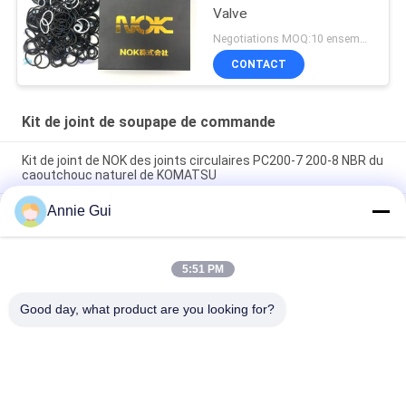
Valve
Negotiations MOQ:10 ensembles
CONTACT
Kit de joint de soupape de commande
Kit de joint de NOK des joints circulaires PC200-7 200-8 NBR du
caoutchouc naturel de KOMATSU
Annie Gui
Joints de joints circulaires de Hydraulic d'excavatrice du kit
VOE14535506 de joint de soupape de commande de NOK
EC140
5:51 PM
NOK PC360-7 Jack Oil Seal hydraulique de kit de Control Valve
Seal d'excavatrice de KOMATSU
Good day, what product are you looking for?
Catégories populaires
Tous
Kits De Joint 
Kit De Joint De 