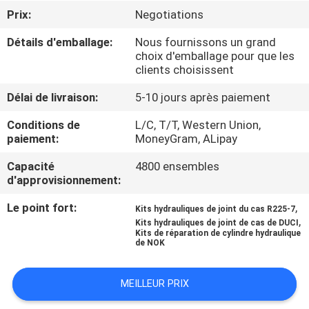
Prix:
Negotiations
CONTRÔLE
Détails d'emballage:
Nous fournissons un grand
DE
choix d'emballage pour que les
clients choisissent
LA
Délai de livraison:
5-10 jours après paiement
QUALITÉ
Conditions de
L/C, T/T, Western Union,
paiement:
MoneyGram, ALipay
CONTACT
Capacité
4800 ensembles
d'approvisionnement:
NOUVELLES
Le point fort:
,
Kits hydrauliques de joint du cas R225-7
,
Kits hydrauliques de joint de cas de DUCI
TOUS
Kits de réparation de cylindre hydraulique
de NOK
LES
CAS
MEILLEUR PRIX