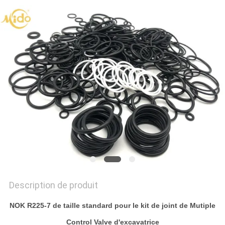
DEMANDE
DE
SOUMISSION
VIDEOS
PLAN
DU
SITE
POLITIQUE
Description de produit
DE
NOK R225-7 de taille standard pour le kit de joint de Mutiple
CONFIDENTIALITÉ
Control Valve d'excavatrice