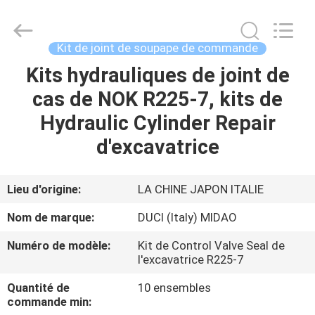
Tianhe
Qianjin
Midao
Oil
Seal
Kit de joint de soupape de commande
Firm.
All
Kits hydrauliques de joint de
APERÇU
Rights
Reserved.
cas de NOK R225-7, kits de
PRODUITS
Hydraulic Cylinder Repair
d'excavatrice
A
PROPOS
Lieu d'origine:
LA CHINE JAPON ITALIE
DE
Nom de marque:
DUCI (Italy) MIDAO
NOUS
Numéro de modèle:
Kit de Control Valve Seal de
l'excavatrice R225-7
VISITE
Quantité de
10 ensembles
D'USINE
commande min: