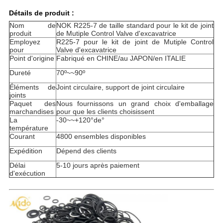
Détails de produit :
Nom de
NOK R225-7 de taille standard pour le kit de joint
produit
de Mutiple Control Valve d'excavatrice
Employez
R225-7 pour le kit de joint de Mutiple Control
pour
Valve d'excavatrice
Point d'origine
Fabriqué en CHINE/au JAPON/en ITALIE
Dureté
70º~~90º
Éléments de
Joint circulaire, support de joint circulaire
joints
Paquet des
Nous fournissons un grand choix d'emballage
marchandises
pour que les clients choisissent
La
-30
~~+120°de°
température
Courant
4800 ensembles disponibles
Expédition
Dépend des clients
Délai
5-10 jours après paiement
d'exécution