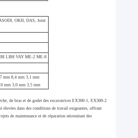
AS
ODI, OKH, DAS, Joint
BI LBH VAY ME-2 ME-8
5,7 mm 8,4 mm 3,1 mm
,0 mm 3,0 mm 3,5 mm
flèche, de bras et de godet des excavatrices EX300-1, EX300-2
é élevées dans des conditions de travail exigeantes, offrant
rojets de maintenance et de réparation nécessitant des