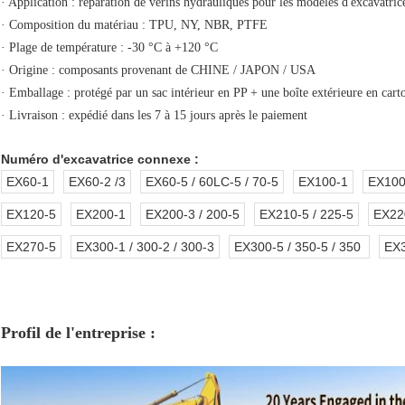
· Application : réparation de vérins hydrauliques pour les modèles d'excava
· Composition du matériau : TPU, NY, NBR, PTFE
· Plage de température : -30 °C à +120 °C
· Origine : composants provenant de CHINE / JAPON / USA
· Emballage : protégé par un sac intérieur en PP + une boîte extérieure en cart
· Livraison : expédié dans les 7 à 15 jours après le paiement
Numéro d'excavatrice connexe :
EX60-1
EX60-2 /3
EX60-5 / 60LC-5 / 70-5
EX100-1
EX100-
EX120-5
EX200-1
EX200-3 / 200-5
EX210-5 / 225-5
EX22
EX270-5
EX300-1 / 300-2 / 300-3
EX300-5 / 350-5 / 350
EX
Profil de l'entreprise :