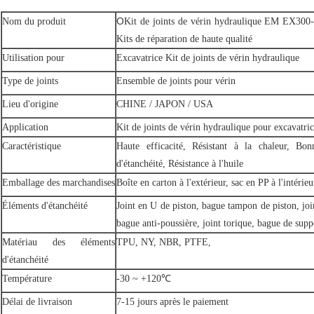
O
Nom du produit
Kit de joints de vérin hydraulique EM EX300
Kits de réparation de haute qualité
Utilisation pour
Excavatrice
Kit de joints de vérin hydraulique
Type de joints
Ensemble de joints pour vérin
Lieu d'origine
CHINE / JAPON / USA
Application
Kit de joints de vérin hydraulique pour excavatr
Caractéristique
Haute efficacité, Résistant à la chaleur, Bon
d'étanchéité, Résistance à l'huile
Emballage des marchandises
Boîte en carton à l'extérieur, sac en PP à l'intérieu
Éléments d'étanchéité
Joint en U de piston, bague tampon de piston, joi
bague anti-poussière, joint torique, bague de supp
Matériau des éléments
TPU, NY, NBR, PTFE,
d'étanchéité
Température
-30 ~ +120℃
Délai de livraison
7-15 jours après le paiement