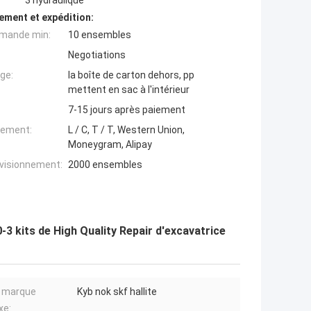
3 hydraulique
ement et expédition:
mande min:
10 ensembles
Negotiations
ge:
la boîte de carton dehors, pp
mettent en sac à l'intérieur
7-15 jours après paiement
iement:
L / C, T / T, Western Union,
Moneygram, Alipay
ovisionnement:
2000 ensembles
-3 kits de High Quality Repair d'excavatrice
e marque
Kyb nok skf hallite
xe: