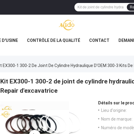
Re
E D'USINE
CONTRÔLE DE LA QUALITÉ
CONTACT
DEMAND
it EX300-1 300-2 De Joint De Cylindre Hydraulique D'OEM 300-3 Kits De 
Kit EX300-1 300-2 de joint de cylindre hydrauli
Repair d'excavatrice
Détails sur le prod
Lieu d'origine:
Nom de marque:
Numéro de modèl